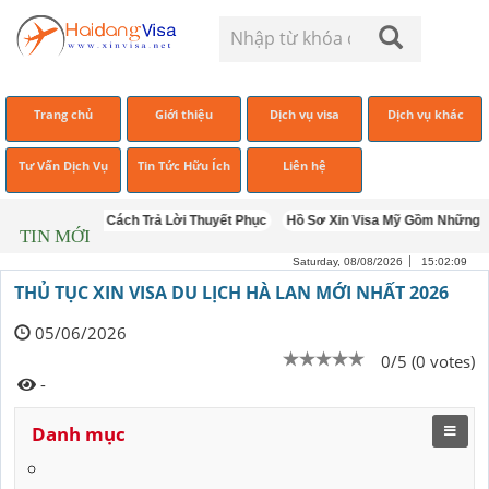
Trang chủ
Giới thiệu
Dịch vụ visa
Dịch vụ khác
Tư Vấn Dịch Vụ
Tin Tức Hữu Ích
Liên hệ
ờng Gặp Và Cách Trả Lời Thuyết Phục
Hồ Sơ Xin Visa Mỹ Gồm Những Gì? Hư
TIN MỚI
Saturday, 08/08/2026
15:02:10
THỦ TỤC XIN VISA DU LỊCH HÀ LAN MỚI NHẤT 2026
05/06/2026
0/5 (0 votes)
-
Danh mục