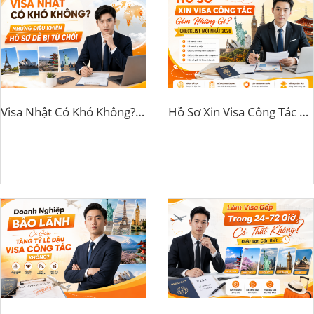
Visa Nhật Có Khó Không? Những Điều Khiến Hồ Sơ Dễ Bị Từ Chối
Hồ Sơ Xin Visa Công Tác Gồm Những Gì? Checklist Mới Nhất 2026