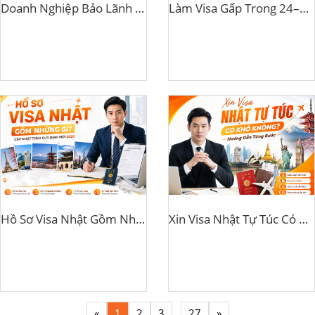
Doanh Nghiệp Bảo Lãnh Có Giúp Tăng Tỷ Lệ Đậu Visa Công Tác Không?
Làm Visa Gấp Trong 24–72 Giờ Có Thật Không? Điều Bạn Cần Biết
Hồ Sơ Visa Nhật Gồm Những Gì? Cập Nhật Theo Quy Định Mới 2026
Xin Visa Nhật Tự Túc Có Khó Không? Hướng Dẫn Từng Bước
«
1
2
3
...
27
»