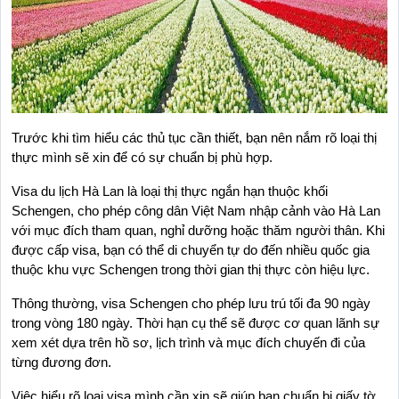
Trước khi tìm hiểu các thủ tục cần thiết, bạn nên nắm rõ loại thị 
thực mình sẽ xin để có sự chuẩn bị phù hợp.
Visa du lịch Hà Lan là loại thị thực ngắn hạn thuộc khối 
Schengen, cho phép công dân Việt Nam nhập cảnh vào Hà Lan 
với mục đích tham quan, nghỉ dưỡng hoặc thăm người thân. Khi 
được cấp visa, bạn có thể di chuyển tự do đến nhiều quốc gia 
thuộc khu vực Schengen trong thời gian thị thực còn hiệu lực.
Thông thường, visa Schengen cho phép lưu trú tối đa 90 ngày 
trong vòng 180 ngày. Thời hạn cụ thể sẽ được cơ quan lãnh sự 
xem xét dựa trên hồ sơ, lịch trình và mục đích chuyến đi của 
từng đương đơn.
Việc hiểu rõ loại visa mình cần xin sẽ giúp bạn chuẩn bị giấy tờ 