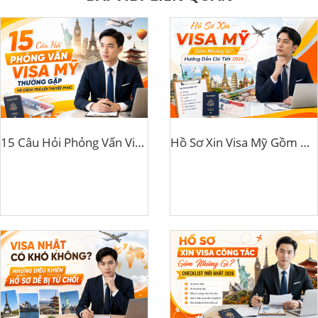
15 Câu Hỏi Phỏng Vấn Visa Mỹ Thường Gặp Và Cách Trả Lời Thuyết Phục
Hồ Sơ Xin Visa Mỹ Gồm Những Gì? Hướng Dẫn Chi Tiết 2026