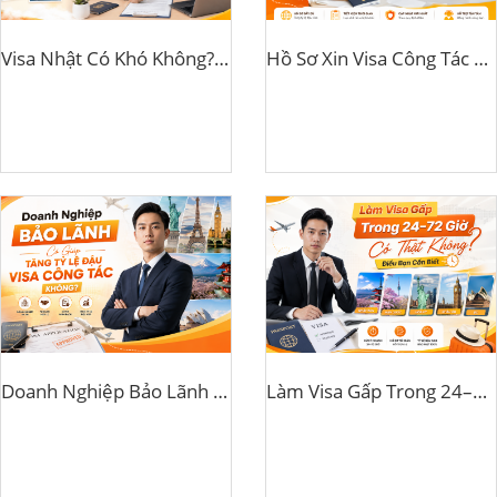
Visa Nhật Có Khó Không? Những Điều Khiến Hồ Sơ Dễ Bị Từ Chối
Hồ Sơ Xin Visa Công Tác Gồm Những Gì? Checklist Mới Nhất 2026
Doanh Nghiệp Bảo Lãnh Có Giúp Tăng Tỷ Lệ Đậu Visa Công Tác Không?
Làm Visa Gấp Trong 24–72 Giờ Có Thật Không? Điều Bạn Cần Biết