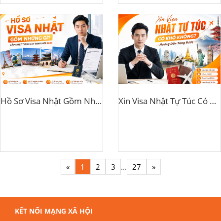
Hồ Sơ Visa Nhật Gồm Những Gì? Cập Nhật Theo Quy Định Mới 2026
Xin Visa Nhật Tự Túc Có Khó Không? Hướng Dẫn Từng Bước
«
1
2
3
...
27
»
KẾT NỐI MẠNG XÃ HỘI