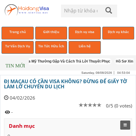
Trang chủ
Giới thiệu
Dịch vụ visa
Dịch vụ khác
Tư Vấn Dịch Vụ
Tin Tức Hữu Ích
Liên hệ
hỏng Vấn Visa Mỹ Thường Gặp Và Cách Trả Lời Thuyết Phục
Hồ Sơ Xin Visa
TIN MỚI
Saturday, 08/08/2026
04:53:05
ĐI MACAU CÓ CẦN VISA KHÔNG? ĐỪNG ĐỂ GIẤY TỜ
LÀM LỠ CHUYẾN DU LỊCH
04/02/2026
0/5 (0 votes)
-
Danh mục