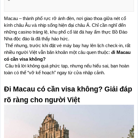
Macau – thành phố rực rỡ ánh đèn, nơi giao thoa giữa nét cổ 
kính châu Âu và nhịp sống hiện đại châu Á. Chỉ cần nghĩ đến 
những casino tráng lệ, khu phố cổ lát đá hay ẩm thực Bồ Đào 
Nha độc đáo là đã thấy háo hức.
 Thế nhưng, trước khi đặt vé máy bay hay lên lịch check-in, rất 
nhiều người Việt vẫn băn khoăn một câu quen thuộc: 
đi Macau 
có cần visa không?
 Câu trả lời không quá phức tạp, nhưng nếu hiểu sai, bạn hoàn 
toàn có thể “vỡ kế hoạch” ngay từ cửa nhập cảnh.
Đi Macau có cần visa không? Giải đáp 
rõ ràng cho người Việt