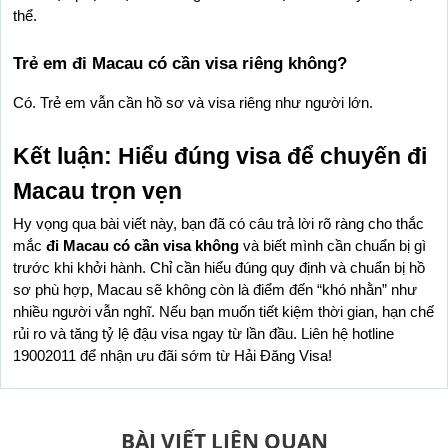
thể.
Trẻ em đi Macau có cần visa riêng không?
Có. Trẻ em vẫn cần hồ sơ và visa riêng như người lớn.
Kết luận: Hiểu đúng visa để chuyến đi 
Macau trọn vẹn
Hy vọng qua bài viết này, bạn đã có câu trả lời rõ ràng cho thắc 
mắc 
đi Macau có cần visa không
 và biết mình cần chuẩn bị gì 
trước khi khởi hành. Chỉ cần hiểu đúng quy định và chuẩn bị hồ 
sơ phù hợp, Macau sẽ không còn là điểm đến “khó nhằn” như 
nhiều người vẫn nghĩ. Nếu bạn muốn tiết kiệm thời gian, hạn chế 
rủi ro và tăng tỷ lệ đậu visa ngay từ lần đầu. Liên hệ hotline 
19002011 để nhận ưu đãi sớm từ Hải Đăng Visa!
BÀI VIẾT LIÊN QUAN