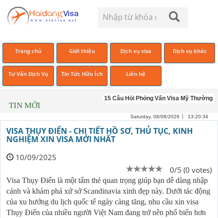
Trang chủ
Giới thiệu
Dịch vụ visa
Dịch vụ khác
Tư Vấn Dịch Vụ
Tin Tức Hữu Ích
Liên hệ
15 Câu Hỏi Phỏng Vấn Visa Mỹ Thường Gặp Và
TIN MỚI
Saturday, 08/08/2026
13:20:35
VISA THỤY ĐIỂN - CHI TIẾT HỒ SƠ, THỦ TỤC, KINH
NGHIỆM XIN VISA MỚI NHẤT
10/09/2025
0/5 (0 votes)
Visa Thụy Điển là một tấm thẻ quan trọng giúp bạn dễ dàng nhập
cảnh và khám phá xứ sở Scandinavia xinh đẹp này. Dưới tác động
của xu hướng du lịch quốc tế ngày càng tăng, nhu cầu xin visa
Thụy Điển của nhiều người Việt Nam đang trở nên phổ biến hơn