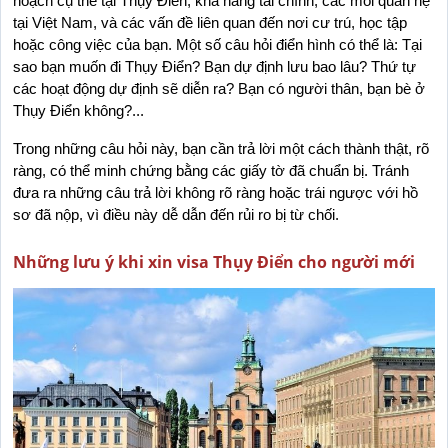
hoạch cụ thể tại Thụy Điển, khả năng tài chính, các mối quan hệ 
tại Việt Nam, và các vấn đề liên quan đến nơi cư trú, học tập 
hoặc công việc của bạn. Một số câu hỏi điển hình có thể là: Tại 
sao bạn muốn đi Thụy Điển? Bạn dự định lưu bao lâu? Thứ tự 
các hoạt động dự định sẽ diễn ra? Bạn có người thân, bạn bè ở 
Thụy Điển không?...
Trong những câu hỏi này, bạn cần trả lời một cách thành thật, rõ 
ràng, có thể minh chứng bằng các giấy tờ đã chuẩn bị. Tránh 
đưa ra những câu trả lời không rõ ràng hoặc trái ngược với hồ 
sơ đã nộp, vì điều này dễ dẫn đến rủi ro bị từ chối.
Những lưu ý khi xin visa Thụy Điển cho người mới