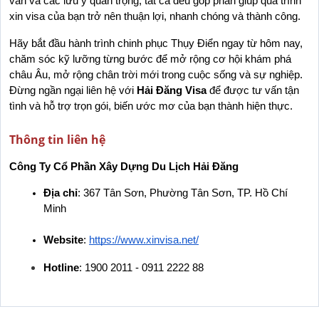
vấn và các lưu ý quan trọng, tất cả đều góp phần giúp quá trình 
xin visa của bạn trở nên thuận lợi, nhanh chóng và thành công.
Hãy bắt đầu hành trình chinh phục Thụy Điển ngay từ hôm nay, 
chăm sóc kỹ lưỡng từng bước để mở rộng cơ hội khám phá 
châu Âu, mở rộng chân trời mới trong cuộc sống và sự nghiệp. 
Đừng ngần ngại liên hệ với 
Hải Đăng Visa
 để được tư vấn tận 
tình và hỗ trợ trọn gói, biến ước mơ của bạn thành hiện thực.
Thông tin liên hệ
Công Ty Cổ Phần Xây Dựng Du Lịch Hải Đăng
Địa chỉ
: 367 Tân Sơn, Phường Tân Sơn, TP. Hồ Chí 
Minh
Website
:
https://www.xinvisa.net/
Hotline
: 1900 2011 - 0911 2222 88