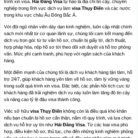
trình xin visa. 
Hải Đăng Visa
 tự hào là địa chỉ tin cậy, chuyên 
nghiệp trong lĩnh vực dịch vụ làm 
visa Thụy Điển
 và các nước 
trong khu vực châu Âu Đông Bắc Á.
Với đội ngũ nhân viên dày dạn kinh nghiệm, luôn cập nhật chính 
sách mới nhất từ cơ quan lãnh sự, chúng tôi cam kết mang đến 
dịch vụ trọn gói: từ tư vấn hồ sơ, chuẩn bị giấy tờ, dịch thuật, 
hợp pháp hóa, nộp hồ sơ tới theo dõi xét duyệt và hỗ trợ phỏng 
vấn. Mức phí cạnh tranh, phù hợp với ngân sách của khách 
hàng.
Một điểm mạnh của chúng tôi là dịch vụ khách hàng tận tâm, hỗ 
trợ 24/7, giúp khách hàng yên tâm về hồ sơ, tâm lý vững vàng 
trong suốt quá trình xin visa. Đặc biệt, các phản hồi tích cực từ 
khách hàng đã trải nghiệm dịch vụ này luôn làm tăng độ tin cậy 
và nâng cao tỷ lệ đậu visa thành công.
Việc sở hữu 
visa Thụy Điển
 không còn là điều quá khó khăn 
nếu bạn chuẩn bị hồ sơ cẩn thận, nắm rõ quy trình, và lựa chọn 
dịch vụ hỗ trợ uy tín như 
Hải Đăng Visa
. Từ các loại visa phù 
hợp, điều kiện hồ sơ, thủ tục, cho đến những kinh nghiệm phỏng 