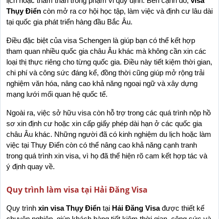
lịch hoặc thăm thân trong phạm vi quy định. Bên cạnh đó, 
visa 
Thụy Điển
 còn mở ra cơ hội học tập, làm việc và định cư lâu dài 
tại quốc gia phát triển hàng đầu Bắc Âu.
Điều đặc biệt của visa Schengen là giúp bạn có thể kết hợp 
tham quan nhiều quốc gia châu Âu khác mà không cần xin các 
loại thị thực riêng cho từng quốc gia. Điều này tiết kiệm thời gian, 
chi phí và công sức đáng kể, đồng thời cũng giúp mở rộng trải 
nghiệm văn hóa, nâng cao khả năng ngoại ngữ và xây dựng 
mạng lưới mối quan hệ quốc tế.
Ngoài ra, việc sở hữu visa còn hỗ trợ trong các quá trình nộp hồ 
sơ xin định cư hoặc xin cấp giấy phép dài hạn ở các quốc gia 
châu Âu khác. Những người đã có kinh nghiệm du lịch hoặc làm 
việc tại Thụy Điển còn có thể nâng cao khả năng cạnh tranh 
trong quá trình xin visa, vì họ đã thể hiện rõ cam kết hợp tác và 
ý định quay về.
Quy trình làm visa tại Hải Đăng Visa
Quy trình
 xin
visa Thụy Điển
 tại 
Hải Đăng Visa
 được thiết kế 
chuyên nghiệp, giúp khách hàng tiết kiệm thời gian, công sức và 