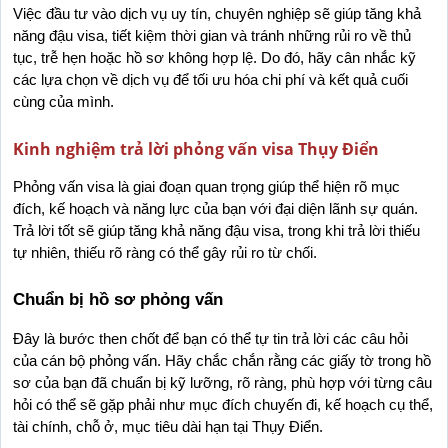
Việc đầu tư vào dịch vụ uy tín, chuyên nghiệp sẽ giúp tăng khả 
năng đậu visa, tiết kiệm thời gian và tránh những rủi ro về thủ 
tục, trễ hẹn hoặc hồ sơ không hợp lệ. Do đó, hãy cân nhắc kỹ 
các lựa chọn về dịch vụ để tối ưu hóa chi phí và kết quả cuối 
cùng của mình.
Kinh nghiệm trả lời phỏng vấn visa Thụy Điển
Phỏng vấn visa là giai đoạn quan trọng giúp thể hiện rõ mục 
đích, kế hoạch và năng lực của bạn với đại diện lãnh sự quán. 
Trả lời tốt sẽ giúp tăng khả năng đậu visa, trong khi trả lời thiếu 
tự nhiên, thiếu rõ ràng có thể gây rủi ro từ chối.
Chuẩn bị hồ sơ phỏng vấn
Đây là bước then chốt để bạn có thể tự tin trả lời các câu hỏi 
của cán bộ phỏng vấn. Hãy chắc chắn rằng các giấy tờ trong hồ 
sơ của bạn đã chuẩn bị kỹ lưỡng, rõ ràng, phù hợp với từng câu 
hỏi có thể sẽ gặp phải như mục đích chuyến đi, kế hoạch cụ thể, 
tài chính, chỗ ở, mục tiêu dài hạn tại Thụy Điển.