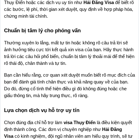
Thụy Điển hoặc các dịch vụ uy tín như 
Hải Đăng Visa
 để biết rõ 
các bước, lệ phí, thời gian xét duyệt, quy định về hợp pháp hóa, 
chứng minh tài chính.
Chuẩn bị tâm lý cho phỏng vấn
Thường xuyên lo lắng, mất tự tin hoặc không rõ câu trả lời sẽ 
ảnh hưởng tiêu cực tới kết quả xin visa của bạn. Hãy thực hành 
trả lời các câu hỏi phổ biến, chuẩn bị tâm lý thoải mái để thể hiện 
rõ thái độ, chân thành và tự tin.
Bạn cần hiểu rằng, cơ quan xét duyệt muốn biết rõ mục đích của 
bạn để đánh giá tính chân thực và khả năng quay về của bạn. 
Do đó, đừng cố tình thể hiện điều gì đó không đúng hoặc che 
giấu thông tin, mà hãy trung thực, rõ ràng.
Lựa chọn dịch vụ hỗ trợ uy tín
Chọn đúng địa chỉ hỗ trợ làm 
visa Thụy Điển
 là điều kiện quyết 
định thành công. Các đơn vị chuyên nghiệp như 
Hải Đăng 
Visa
 có kinh nghiệm, đội ngũ nhân viên am hiểu quy trình, sẽ tư 