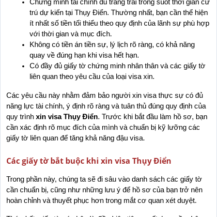
Chứng minh tài chính đủ trang trải trong suốt thời gian cư 
trú dự kiến tại Thụy Điển. Thường nhất, bạn cần thể hiện 
ít nhất số tiền tối thiểu theo quy định của lãnh sự phù hợp 
với thời gian và mục đích.
Không có tiền án tiền sự, lý lịch rõ ràng, có khả năng 
quay về đúng hạn khi visa hết hạn.
Có đầy đủ giấy tờ chứng minh nhân thân và các giấy tờ 
liên quan theo yêu cầu của loại visa xin.
Các yêu cầu này nhằm đảm bảo người xin visa thực sự có đủ 
năng lực tài chính, ý định rõ ràng và tuân thủ đúng quy định của 
quy trình 
xin visa Thụy Điển
. Trước khi bắt đầu làm hồ sơ, bạn 
cần xác định rõ mục đích của mình và chuẩn bị kỹ lưỡng các 
giấy tờ liên quan để tăng khả năng đậu visa.
Các giấy tờ bắt buộc khi xin visa Thụy Điển
Trong phần này, chúng ta sẽ đi sâu vào danh sách các giấy tờ 
cần chuẩn bị, cũng như những lưu ý để hồ sơ của bạn trở nên 
hoàn chỉnh và thuyết phục hơn trong mắt cơ quan xét duyệt.