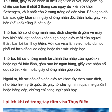
Thứ nhất, giấy tờ cá nhân là điều kiện tiên quyết, bao gồm hộ 
chiếu còn hạn ít nhất 3 tháng sau ngày dự kiến rời khỏi 
Schengen, và ít nhất còn 2 trang trống để dán visa. Bên cạnh đó, 
bản sao giấy khai sinh, giấy chứng nhận độc thân hoặc giấy kết 
hôn (nếu có) cũng là bắt buộc.
Thứ hai, hồ sơ chứng minh mục đích chuyến đi gồm vé máy 
bay khứ hồi, đặt phòng khách sạn hoặc giấy mời của người 
thân, bạn bè tại Thụy Điển. Với loại visa làm việc hoặc du học, 
phải có hợp đồng lao động hoặc thư mời nhập học.
Thứ ba, hồ sơ chứng minh tài chính thu nhập của người xin 
hoặc người bảo lãnh, gồm sao kê ngân hàng, giấy xác nhận số 
dư, sổ tiết kiệm hoặc giấy chứng nhận góp vốn.
Ngoài ra, hồ sơ còn cần các giấy tờ khác tùy theo mục đích, 
như bảo hiểm y tế quốc tế, giấy tờ chứng minh quan hệ gia đình 
hoặc bằng cấp, chứng chỉ ngoại ngữ phù hợp.
Lợi ích khi có trong tay tấm visa Thụy Điển