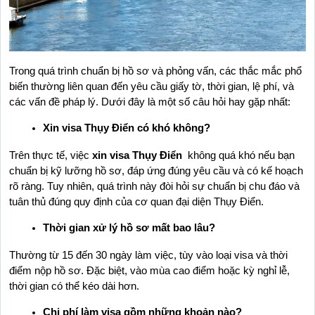
Trong quá trình chuẩn bị hồ sơ và phỏng vấn, các thắc mắc phổ 
biến thường liên quan đến yêu cầu giấy tờ, thời gian, lệ phí, và 
các vấn đề pháp lý. Dưới đây là một số câu hỏi hay gặp nhất:
Xin visa Thụy Điển có khó không?
Trên thực tế, việc 
xin visa Thụy Điển
  không quá khó nếu bạn 
chuẩn bị kỹ lưỡng hồ sơ, đáp ứng đúng yêu cầu và có kế hoạch 
rõ ràng. Tuy nhiên, quá trình này đòi hỏi sự chuẩn bị chu đáo và 
tuân thủ đúng quy định của cơ quan đại diện Thụy Điển.
Thời gian xử lý hồ sơ mất bao lâu?
Thường từ 15 đến 30 ngày làm việc, tùy vào loại visa và thời 
điểm nộp hồ sơ. Đặc biệt, vào mùa cao điểm hoặc kỳ nghỉ lễ, 
thời gian có thể kéo dài hơn.
Chi phí làm visa gồm những khoản nào?