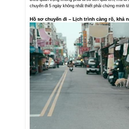
chuyến đi 5 ngày không nhất thiết phải chứng minh tà
Hồ sơ chuyến đi – Lịch trình càng rõ, khả 