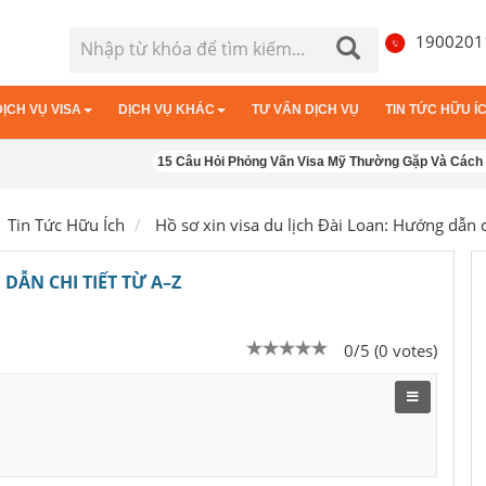
190020
DỊCH VỤ VISA
DỊCH VỤ KHÁC
TƯ VẤN DỊCH VỤ
TIN TỨC HỮU Í
Visa Trung Quốc
15 Câu Hỏi Phỏng Vấn Visa Mỹ Thường Gặp Và Cách Trả Lời T
Bảo hiểm du lịch
Visa Myanmar
Hợp ph
Visa Ấn Độ
Thư tạm trú việt nam
Visa Mông Cổ
Tin Tức Hữu Ích
Hồ sơ xin visa du lịch Đài Loan: Hướng dẫn c
Visa Anh
Visa Bỉ
DẪN CHI TIẾT TỪ A–Z
Visa Đan Mạch
Visa Đức
0/5 (0 votes)
Visa Hà Lan
Visa Hy Lạp
Visa Pháp
Visa Tây Ban Nha
Visa Thụy Sĩ
Visa Thụy Điển