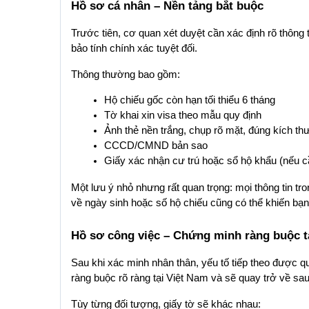
Hồ sơ cá nhân – Nền tảng bắt buộc
Trước tiên, cơ quan xét duyệt cần xác định rõ thông 
bảo tính chính xác tuyệt đối.
Thông thường bao gồm:
Hộ chiếu gốc còn hạn tối thiểu 6 tháng
Tờ khai xin visa theo mẫu quy định
Ảnh thẻ nền trắng, chụp rõ mặt, đúng kích th
CCCD/CMND bản sao
Giấy xác nhận cư trú hoặc sổ hộ khẩu (nếu c
Một lưu ý nhỏ nhưng rất quan trọng: mọi thông tin tro
về ngày sinh hoặc số hộ chiếu cũng có thể khiến bạn 
Hồ sơ công việc – Chứng minh ràng buộc t
Sau khi xác minh nhân thân, yếu tố tiếp theo được q
ràng buộc rõ ràng tại Việt Nam và sẽ quay trở về sau
Tùy từng đối tượng, giấy tờ sẽ khác nhau: