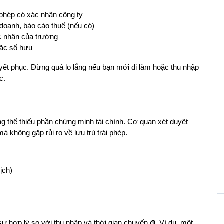
 phép có xác nhận công ty
doanh, báo cáo thuế (nếu có)
ác nhận của trường
oặc sổ hưu
ết phục. Đừng quá lo lắng nếu bạn mới đi làm hoặc thu nhập 
c.
g thể thiếu phần chứng minh tài chính. Cơ quan xét duyệt 
 không gặp rủi ro về lưu trú trái phép.
ịch)
sự hợp lý so với thu nhập và thời gian chuyến đi. Ví dụ, một 