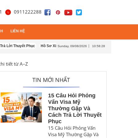
11
0911222288
CH
LIÊN HỆ
huyết Phục
áp hóa lãnh sự
Hồ Sơ Xin Visa Mỹ Gồm Những Gì? Hướng Dẫn Chi Tiết 2026
Sunday, 09/08/2026
10:58:30
hi tiết từ A–Z
TIN MỚI NHẤT
15 Câu Hỏi Phỏng
Vấn Visa Mỹ
Thường Gặp Và
Cách Trả Lời Thuyết
Phục
15 Câu Hỏi Phỏng Vấn
Visa Mỹ Thường Gặp Và