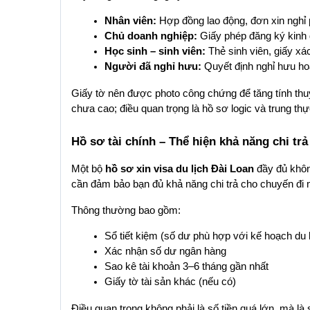
Nhân viên:
 Hợp đồng lao động, đơn xin nghỉ
Chủ doanh nghiệp:
 Giấy phép đăng ký kinh 
Học sinh – sinh viên:
 Thẻ sinh viên, giấy x
Người đã nghỉ hưu:
 Quyết định nghỉ hưu h
Giấy tờ nên được photo công chứng để tăng tính thuy
chưa cao; điều quan trọng là hồ sơ logic và trung thự
Hồ sơ tài chính – Thể hiện khả năng chi trả
Một bộ 
hồ sơ xin visa du lịch Đài Loan
 đầy đủ khôn
cần đảm bảo bạn đủ khả năng chi trả cho chuyến đi mà
Thông thường bao gồm:
Sổ tiết kiệm (số dư phù hợp với kế hoạch du l
Xác nhận số dư ngân hàng
Sao kê tài khoản 3–6 tháng gần nhất
Giấy tờ tài sản khác (nếu có)
Điều quan trọng không phải là số tiền quá lớn, mà là 