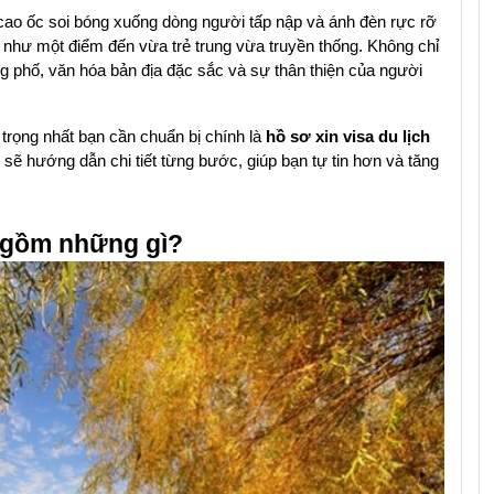
cao ốc soi bóng xuống dòng người tấp nập và ánh đèn rực rỡ 
Visa Ý
Visa Malaysia
ên như một điểm đến vừa trẻ trung vừa truyền thống. Không chỉ 
 phố, văn hóa bản địa đặc sắc và sự thân thiện của người 
Visa Thái Lan
Visa Canada
trọng nhất bạn cần chuẩn bị chính là 
hồ sơ xin visa du lịch 
Visa Cuba
Visa Phần Lan
 sẽ hướng dẫn chi tiết từng bước, giúp bạn tự tin hơn và tăng 
Visa Na Uy
Visa Macau
n gồm những gì?
Visa Bồ Đào Nha
Visa Séc
Visa Nga
Visa Indonesia
Visa Mỹ
Visa Hàn Quốc
Visa Nhật Bản
Visa Đài Loan
Visa Úc
Visa Singapore