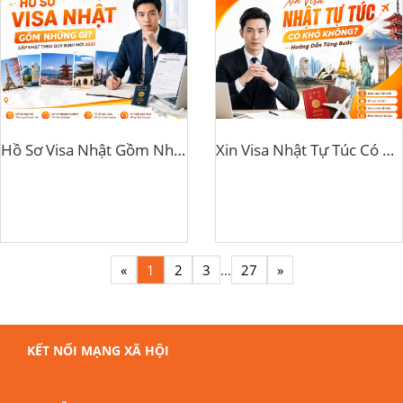
Hồ Sơ Visa Nhật Gồm Những Gì? Cập Nhật Theo Quy Định Mới 2026
Xin Visa Nhật Tự Túc Có Khó Không? Hướng Dẫn Từng Bước
«
1
2
3
...
27
»
KẾT NỐI MẠNG XÃ HỘI