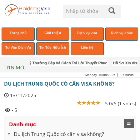
Trang chủ
Giới thiệu
Dịch vụ visa
Dịch vụ khác
Tư Vấn Dịch Vụ
Tin Tức Hữu Ích
Liên hệ
g Vấn Visa Mỹ Thường Gặp Và Cách Trả Lời Thuyết Phục
Hồ Sơ Xin Visa Mỹ
TIN MỚI
Monday, 10/08/2026
07:50:06
DU LỊCH TRUNG QUỐC CÓ CẦN VISA KHÔNG?
13/11/2025
5.0/5 (1 votes)
- 5
Danh mục
Du lịch Trung Quốc có cần visa không?