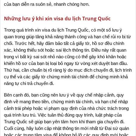
của bạn diễn ra suôn sẻ, nhanh chóng hơn.
Những lưu ý khi xin visa du lịch Trung Quốc
Trong quá trình xin visa du lịch Trung Quốc, có một số lưu ý 
quan trọng giúp tăng khả năng thành công và hạn chế rủi ro bị từ 
chối. Trước hết, hãy đảm bảo tất cả giấy tờ, hồ sơ đều chính 
xác, không thiếu sót hoặc sai lệch thông tin. Điều này rất quan 
trọng vì bất kỳ sai sót nhỏ nào cũng có thể gây khó khăn hoặc 
khiến hồ sơ của bạn bị loại bỏ ngay từ vòng xét duyệt ban đầu. 
Thứ hai, cần chuẩn bị rõ ràng lý do mục đích chuyến đi, lịch trình 
cụ thể và các giấy tờ chứng minh tài chính để chứng minh khả 
năng tự chi trả chuyến đi.
Bên cạnh đó, bạn cũng nên lưu ý về quy chế nhập cảnh, quy 
định về mang theo tiền, chứng minh tài chính, và hạn chế nhập 
cảnh trái phép hoặc vi phạm quy định của nhà chức trách trong 
quá trình lưu trú. Việc tuân thủ đúng quy trình, luật pháp của 
Trung Quốc sẽ giúp bạn yên tâm hơn khi tham gia chuyến đi. 
Cuối cùng, hãy luôn cập nhật thông tin mới nhất từ Đại sứ quán 
hoặc các trung tâm visa để không bỏ lỡ các quy định mới hoặc 