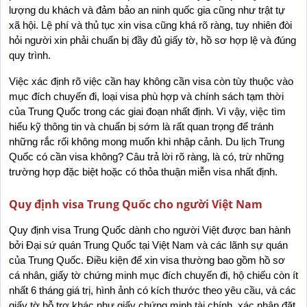
lượng du khách và đảm bảo an ninh quốc gia cũng như trật tự 
xã hội. Lệ phí và thủ tục xin visa cũng khá rõ ràng, tuy nhiên đòi 
hỏi người xin phải chuẩn bị đầy đủ giấy tờ, hồ sơ hợp lệ và đúng 
quy trình.
Việc xác định rõ việc cần hay không cần visa còn tùy thuộc vào 
mục đích chuyến đi, loại visa phù hợp và chính sách tạm thời 
của Trung Quốc trong các giai đoạn nhất định. Vì vậy, việc tìm 
hiểu kỹ thông tin và chuẩn bị sớm là rất quan trọng để tránh 
những rắc rối không mong muốn khi nhập cảnh. Du lịch Trung 
Quốc có cần visa không? Câu trả lời rõ ràng, là có, trừ những 
trường hợp đặc biệt hoặc có thỏa thuận miễn visa nhất định.
Quy định visa Trung Quốc cho người Việt Nam
Quy định visa Trung Quốc dành cho người Việt được ban hành 
bởi Đại sứ quán Trung Quốc tại Việt Nam và các lãnh sự quán 
của Trung Quốc. Điều kiện để xin visa thường bao gồm hồ sơ 
cá nhân, giấy tờ chứng minh mục đích chuyến đi, hộ chiếu còn ít 
nhất 6 tháng giá trị, hình ảnh có kích thước theo yêu cầu, và các 
giấy tờ hỗ trợ khác như giấy chứng minh tài chính, xác nhận đặt 