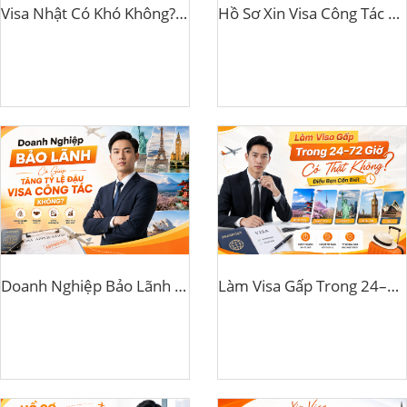
Visa Nhật Có Khó Không? Những Điều Khiến Hồ Sơ Dễ Bị Từ Chối
Hồ Sơ Xin Visa Công Tác Gồm Những Gì? Checklist Mới Nhất 2026
Doanh Nghiệp Bảo Lãnh Có Giúp Tăng Tỷ Lệ Đậu Visa Công Tác Không?
Làm Visa Gấp Trong 24–72 Giờ Có Thật Không? Điều Bạn Cần Biết