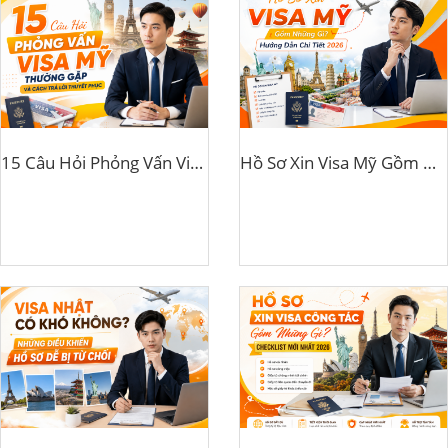
15 Câu Hỏi Phỏng Vấn Visa Mỹ Thường Gặp Và Cách Trả Lời Thuyết Phục
Hồ Sơ Xin Visa Mỹ Gồm Những Gì? Hướng Dẫn Chi Tiết 2026