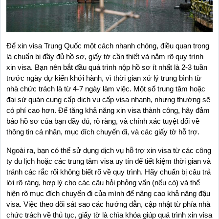
Để xin visa Trung Quốc một cách nhanh chóng, điều quan trọng 
là chuẩn bị đầy đủ hồ sơ, giấy tờ cần thiết và nắm rõ quy trình 
xin visa. Bạn nên bắt đầu quá trình nộp hồ sơ ít nhất là 2-3 tuần 
trước ngày dự kiến khởi hành, vì thời gian xử lý trung bình từ 
nhà chức trách là từ 4-7 ngày làm việc. Một số trung tâm hoặc 
đại sứ quán cung cấp dịch vụ cấp visa nhanh, nhưng thường sẽ 
có phí cao hơn. Để tăng khả năng xin visa thành công, hãy đảm 
bảo hồ sơ của bạn đầy đủ, rõ ràng, và chính xác tuyệt đối về 
thông tin cá nhân, mục đích chuyến đi, và các giấy tờ hỗ trợ.
Ngoài ra, bạn có thể sử dụng dịch vụ hỗ trợ xin visa từ các công 
ty du lịch hoặc các trung tâm visa uy tín để tiết kiệm thời gian và 
tránh các rắc rối không biết rõ về quy trình. Hãy chuẩn bị câu trả 
lời rõ ràng, hợp lý cho các câu hỏi phỏng vấn (nếu có) và thể 
hiện rõ mục đích chuyến đi của mình để nâng cao khả năng đậu 
visa. Việc theo dõi sát sao các hướng dẫn, cập nhật từ phía nhà 
chức trách về thủ tục, giấy tờ là chìa khóa giúp quá trình xin visa 