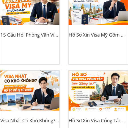
15 Câu Hỏi Phỏng Vấn Visa Mỹ Thường Gặp Và Cách Trả Lời Thuyết Phục
Hồ Sơ Xin Visa Mỹ Gồm Những Gì? Hướng Dẫn Chi Tiết 2026
Visa Nhật Có Khó Không? Những Điều Khiến Hồ Sơ Dễ Bị Từ Chối
Hồ Sơ Xin Visa Công Tác Gồm Những Gì? Checklist Mới Nhất 2026