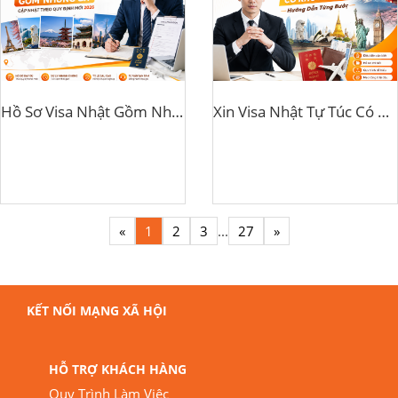
Hồ Sơ Visa Nhật Gồm Những Gì? Cập Nhật Theo Quy Định Mới 2026
Xin Visa Nhật Tự Túc Có Khó Không? Hướng Dẫn Từng Bước
«
1
2
3
...
27
»
KẾT NỐI MẠNG XÃ HỘI
HỖ TRỢ KHÁCH HÀNG
Quy Trình Làm Việc