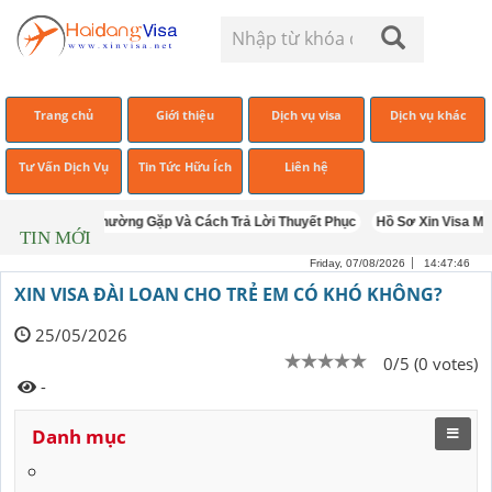
Trang chủ
Giới thiệu
Dịch vụ visa
Dịch vụ khác
Tư Vấn Dịch Vụ
Tin Tức Hữu Ích
Liên hệ
ấn Visa Mỹ Thường Gặp Và Cách Trả Lời Thuyết Phục
Hồ Sơ Xin Visa Mỹ Gồ
TIN MỚI
Friday, 07/08/2026
14:47:46
XIN VISA ĐÀI LOAN CHO TRẺ EM CÓ KHÓ KHÔNG?
25/05/2026
0/5 (0 votes)
-
Danh mục