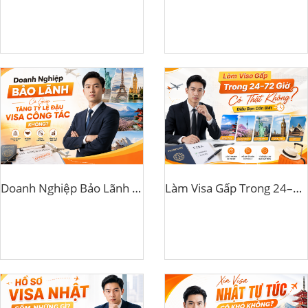
Doanh Nghiệp Bảo Lãnh Có Giúp Tăng Tỷ Lệ Đậu Visa Công Tác Không?
Làm Visa Gấp Trong 24–72 Giờ Có Thật Không? Điều Bạn Cần Biết