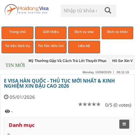
Trang chủ
Giới thiệu
Dịch vụ visa
Dịch vụ khác
Tư Vấn Dịch Vụ
Tin Tức Hữu Ích
Liên hệ
ng Vấn Visa Mỹ Thường Gặp Và Cách Trả Lời Thuyết Phục
Hồ Sơ Xin Visa M
TIN MỚI
Monday, 10/08/2026
06:11:19
E VISA HÀN QUỐC - THỦ TỤC MỚI NHẤT & KINH
NGHIỆM XIN ĐẬU CAO 2026
05/01/2026
0/5 (0 votes)
-
Danh mục