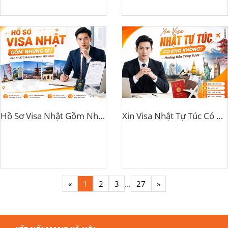
Hồ Sơ Visa Nhật Gồm Những Gì? Cập Nhật Theo Quy Định Mới 2026
Xin Visa Nhật Tự Túc Có Khó Không? Hướng Dẫn Từng Bước
«
1
2
3
...
27
»