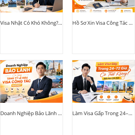
Visa Nhật Có Khó Không? Những Điều Khiến Hồ Sơ Dễ Bị Từ Chối
Hồ Sơ Xin Visa Công Tác Gồm Những Gì? Checklist Mới Nhất 2026
Doanh Nghiệp Bảo Lãnh Có Giúp Tăng Tỷ Lệ Đậu Visa Công Tác Không?
Làm Visa Gấp Trong 24–72 Giờ Có Thật Không? Điều Bạn Cần Biết