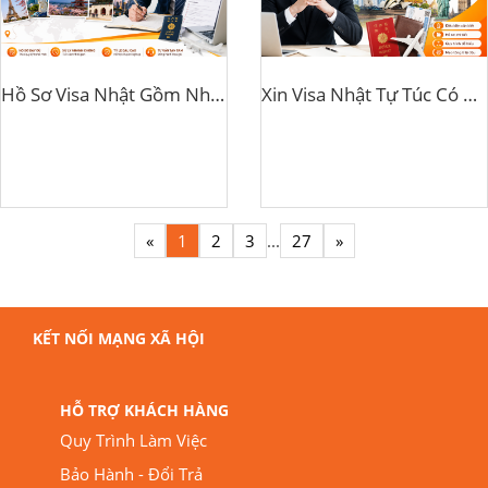
Hồ Sơ Visa Nhật Gồm Những Gì? Cập Nhật Theo Quy Định Mới 2026
Xin Visa Nhật Tự Túc Có Khó Không? Hướng Dẫn Từng Bước
«
1
2
3
...
27
»
KẾT NỐI MẠNG XÃ HỘI
HỖ TRỢ KHÁCH HÀNG
Quy Trình Làm Việc
Bảo Hành - Đổi Trả