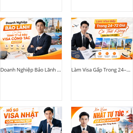
Doanh Nghiệp Bảo Lãnh Có Giúp Tăng Tỷ Lệ Đậu Visa Công Tác Không?
Làm Visa Gấp Trong 24–72 Giờ Có Thật Không? Điều Bạn Cần Biết