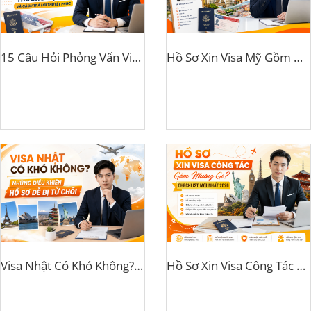
15 Câu Hỏi Phỏng Vấn Visa Mỹ Thường Gặp Và Cách Trả Lời Thuyết Phục
Hồ Sơ Xin Visa Mỹ Gồm Những Gì? Hướng Dẫn Chi Tiết 2026
Visa Nhật Có Khó Không? Những Điều Khiến Hồ Sơ Dễ Bị Từ Chối
Hồ Sơ Xin Visa Công Tác Gồm Những Gì? Checklist Mới Nhất 2026