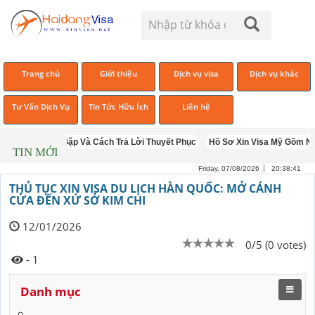
Trang chủ
Giới thiệu
Dịch vụ visa
Dịch vụ khác
Tư Vấn Dịch Vụ
Tin Tức Hữu Ích
Liên hệ
Mỹ Thường Gặp Và Cách Trả Lời Thuyết Phục
Hồ Sơ Xin Visa Mỹ Gồm Những
TIN MỚI
Friday, 07/08/2026
20:38:42
THỦ TỤC XIN VISA DU LỊCH HÀN QUỐC: MỞ CÁNH
CỬA ĐẾN XỨ SỞ KIM CHI
12/01/2026
0/5 (0 votes)
- 1
Danh mục