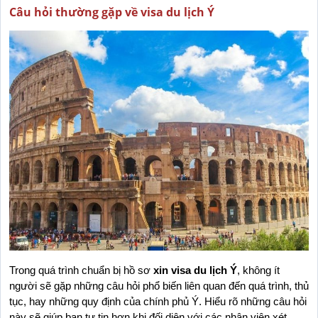
Câu hỏi thường gặp về visa du lịch Ý
Trong quá trình chuẩn bị hồ sơ 
xin visa du lịch Ý
, không ít 
người sẽ gặp những câu hỏi phổ biến liên quan đến quá trình, thủ 
tục, hay những quy định của chính phủ Ý. Hiểu rõ những câu hỏi 
này sẽ giúp bạn tự tin hơn khi đối diện với các nhân viên xét 