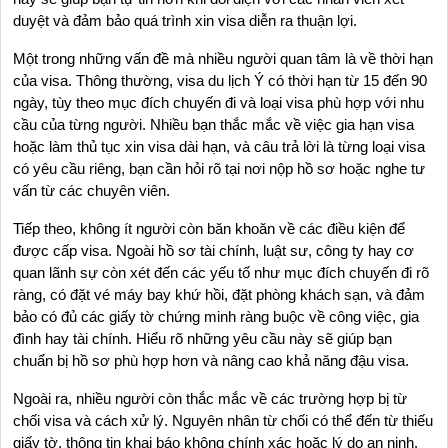
duyệt và đảm bảo quá trình xin visa diễn ra thuận lợi.
Một trong những vấn đề mà nhiều người quan tâm là về thời hạn 
của visa. Thông thường, visa du lịch Ý có thời hạn từ 15 đến 90 
ngày, tùy theo mục đích chuyến đi và loại visa phù hợp với nhu 
cầu của từng người. Nhiều bạn thắc mắc về việc gia hạn visa 
hoặc làm thủ tục xin visa dài hạn, và câu trả lời là từng loại visa 
có yêu cầu riêng, bạn cần hỏi rõ tại nơi nộp hồ sơ hoặc nghe tư 
vấn từ các chuyên viên.
Tiếp theo, không ít người còn băn khoăn về các điều kiện để 
được cấp visa. Ngoài hồ sơ tài chính, luật sư, công ty hay cơ 
quan lãnh sự còn xét đến các yếu tố như mục đích chuyến đi rõ 
ràng, có đặt vé máy bay khứ hồi, đặt phòng khách sạn, và đảm 
bảo có đủ các giấy tờ chứng minh ràng buộc về công việc, gia 
đình hay tài chính. Hiểu rõ những yêu cầu này sẽ giúp bạn 
chuẩn bị hồ sơ phù hợp hơn và nâng cao khả năng đậu visa.
Ngoài ra, nhiều người còn thắc mắc về các trường hợp bị từ 
chối visa và cách xử lý. Nguyên nhân từ chối có thể đến từ thiếu 
giấy tờ, thông tin khai báo không chính xác hoặc lý do an ninh. 