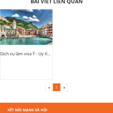
BÀI VIẾT LIÊN QUAN
Dịch vụ làm visa Ý - Uy tín chuyên nghiệp tại TPHCM
«
1
»
KẾT NỐI MẠNG XÃ HỘI