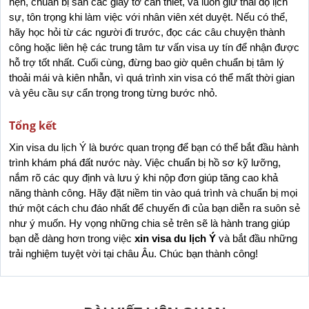
hẹn, chuẩn bị sẵn các giấy tờ cần thiết, và luôn giữ thái độ lịch 
sự, tôn trọng khi làm việc với nhân viên xét duyệt. Nếu có thể, 
hãy học hỏi từ các người đi trước, đọc các câu chuyện thành 
công hoặc liên hệ các trung tâm tư vấn visa uy tín để nhận được 
hỗ trợ tốt nhất. Cuối cùng, đừng bao giờ quên chuẩn bị tâm lý 
thoải mái và kiên nhẫn, vì quá trình xin visa có thể mất thời gian 
và yêu cầu sự cẩn trọng trong từng bước nhỏ.
Tổng kết
Xin visa du lịch Ý là bước quan trọng để bạn có thể bắt đầu hành 
trình khám phá đất nước này. Việc chuẩn bị hồ sơ kỹ lưỡng, 
nắm rõ các quy định và lưu ý khi nộp đơn giúp tăng cao khả 
năng thành công. Hãy đặt niềm tin vào quá trình và chuẩn bị mọi 
thứ một cách chu đáo nhất để chuyến đi của bạn diễn ra suôn sẻ 
như ý muốn. Hy vọng những chia sẻ trên sẽ là hành trang giúp 
bạn dễ dàng hơn trong việc 
xin visa du lịch Ý
 và bắt đầu những 
trải nghiệm tuyệt vời tại châu Âu. Chúc bạn thành công!