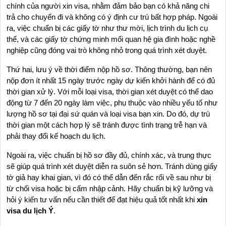
chính của người xin visa, nhằm đảm bảo bạn có khả năng chi 
trả cho chuyến đi và không có ý định cư trú bất hợp pháp. Ngoài 
ra, việc chuẩn bị các giấy tờ như thư mời, lịch trình du lịch cụ 
thể, và các giấy tờ chứng minh mối quan hệ gia đình hoặc nghề 
nghiệp cũng đóng vai trò không nhỏ trong quá trình xét duyệt.
Thứ hai, lưu ý về thời điểm nộp hồ sơ. Thông thường, bạn nên 
nộp đơn ít nhất 15 ngày trước ngày dự kiến khởi hành để có đủ 
thời gian xử lý. Với mỗi loại visa, thời gian xét duyệt có thể dao 
động từ 7 đến 20 ngày làm việc, phụ thuộc vào nhiều yếu tố như 
lượng hồ sơ tại đại sứ quán và loại visa bạn xin. Do đó, dự trù 
thời gian một cách hợp lý sẽ tránh được tình trạng trễ hạn và 
phải thay đổi kế hoạch du lịch.
Ngoài ra, việc chuẩn bị hồ sơ đầy đủ, chính xác, và trung thực 
sẽ giúp quá trình xét duyệt diễn ra suôn sẻ hơn. Tránh dùng giấy 
tờ giả hay khai gian, vì đó có thể dẫn đến rắc rối về sau như bị 
từ chối visa hoặc bị cấm nhập cảnh. Hãy chuẩn bị kỹ lưỡng và 
hỏi ý kiến tư vấn nếu cần thiết để đạt hiệu quả tốt nhất khi 
xin 
visa du lịch Ý
.