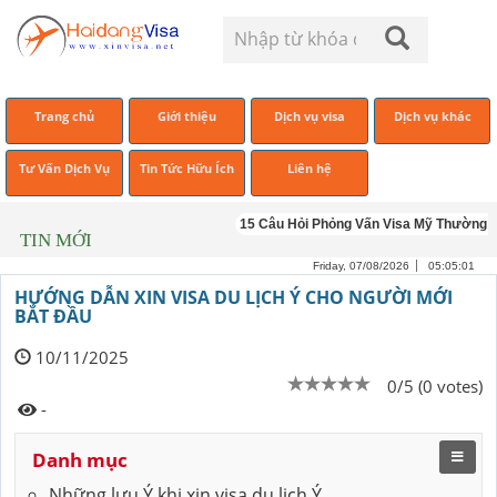
Trang chủ
Giới thiệu
Dịch vụ visa
Dịch vụ khác
Tư Vấn Dịch Vụ
Tin Tức Hữu Ích
Liên hệ
15 Câu Hỏi Phỏng Vấn Visa Mỹ Thường Gặp
TIN MỚI
Friday, 07/08/2026
05:05:01
HƯỚNG DẪN XIN VISA DU LỊCH Ý CHO NGƯỜI MỚI
BẮT ĐẦU
10/11/2025
0/5 (0 votes)
-
Danh mục
Những lưu Ý khi xin visa du lịch Ý