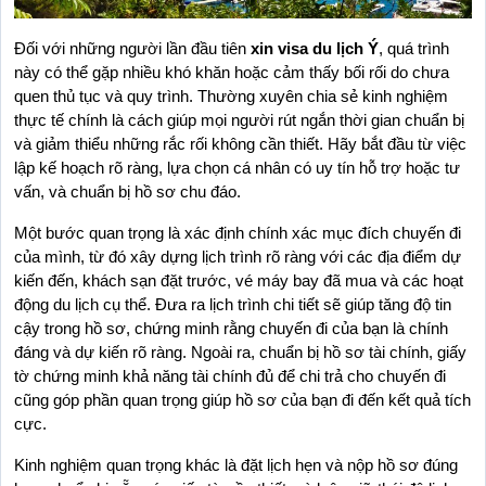
Đối với những người lần đầu tiên 
xin visa du lịch Ý
, quá trình 
này có thể gặp nhiều khó khăn hoặc cảm thấy bối rối do chưa 
quen thủ tục và quy trình. Thường xuyên chia sẻ kinh nghiệm 
thực tế chính là cách giúp mọi người rút ngắn thời gian chuẩn bị 
và giảm thiểu những rắc rối không cần thiết. Hãy bắt đầu từ việc 
lập kế hoạch rõ ràng, lựa chọn cá nhân có uy tín hỗ trợ hoặc tư 
vấn, và chuẩn bị hồ sơ chu đáo.
Một bước quan trọng là xác định chính xác mục đích chuyến đi 
của mình, từ đó xây dựng lịch trình rõ ràng với các địa điểm dự 
kiến đến, khách sạn đặt trước, vé máy bay đã mua và các hoạt 
động du lịch cụ thể. Đưa ra lịch trình chi tiết sẽ giúp tăng độ tin 
cậy trong hồ sơ, chứng minh rằng chuyến đi của bạn là chính 
đáng và dự kiến rõ ràng. Ngoài ra, chuẩn bị hồ sơ tài chính, giấy 
tờ chứng minh khả năng tài chính đủ để chi trả cho chuyến đi 
cũng góp phần quan trọng giúp hồ sơ của bạn đi đến kết quả tích 
cực.
Kinh nghiệm quan trọng khác là đặt lịch hẹn và nộp hồ sơ đúng 